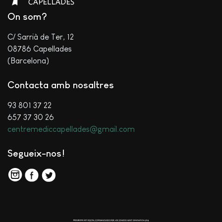
On som?
C/ Sarrià de Ter, 12
08786 Capellades
(Barcelona)
Contacta amb nosaltres
93 801 37 22
657 37 30 26
centremediccapellades@gmail.com
Segueix-nos!